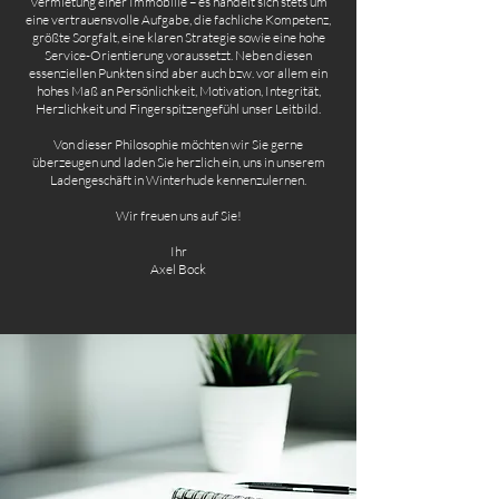
Vermietung einer Immobilie – es handelt sich stets um
eine vertrauensvolle Aufgabe, die fachliche Kompetenz,
größte Sorgfalt, eine klaren Strategie sowie eine hohe
Service-Orientierung voraussetzt. Neben diesen
essenziellen Punkten sind aber auch bzw. vor allem ein
hohes Maß an Persönlichkeit, Motivation, Integrität,
Herzlichkeit und Fingerspitzengefühl unser Leitbild.
Von dieser Philosophie möchten wir Sie gerne
überzeugen und laden Sie herzlich ein, uns in unserem
Ladengeschäft in Winterhude kennenzulernen.
Wir freuen uns auf Sie!
Ihr
Axel Bock