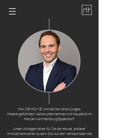
HANSE HOME Immobilien ist ein junges,
inhabergeführtes Maklerunternehmen mit Hauptsitz im
Herzen von Hamburg Eppendorf.
Unser Anliegen ist es, für Sie der etwas „andere“
Immobilienmakler zu sein. Ob nun der Verkauf oder die