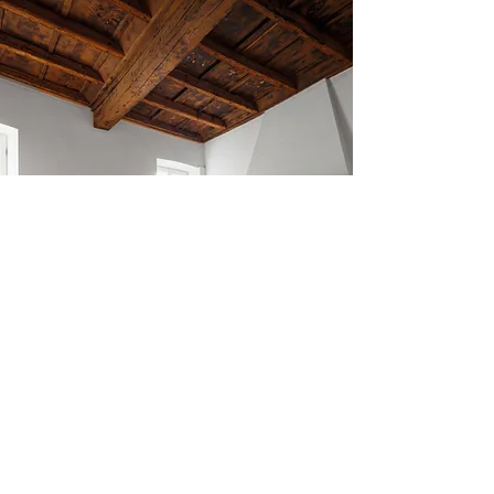
Wir waren mit Herrn Bock und Hanse Home
rundum zufrieden und fühlten uns sicher zum