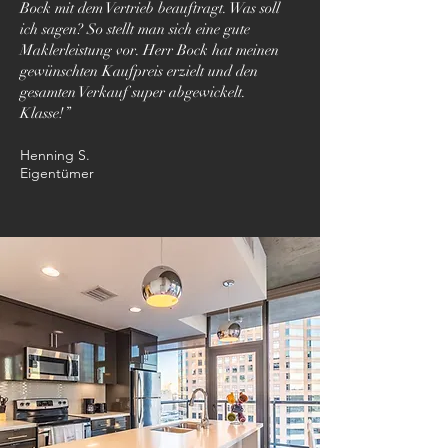
Bock mit dem Vertrieb beauftragt. Was soll
ich sagen? So stellt man sich eine gute
Maklerleistung vor. Herr Bock hat meinen
gewünschten Kaufpreis erzielt und den
gesamten Verkauf super abgewickelt.
Klasse!”
Henning S.
Eigentümer